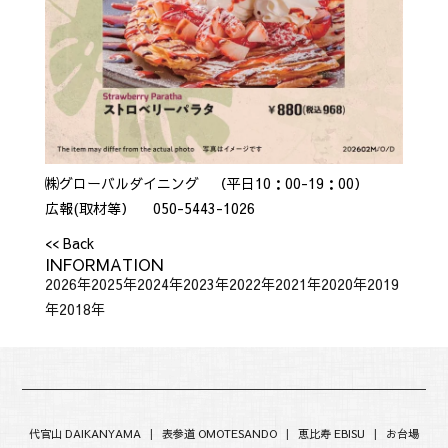
㈱グローバルダイニング （平日10：00-19：00）
広報(取材等） 050-5443-1026
<< Back
INFORMATION
2026年
2025年
2024年
2023年
2022年
2021年
2020年
2019
年
2018年
代官山 DAIKANYAMA
|
表参道 OMOTESANDO
|
恵比寿 EBISU
|
お台場