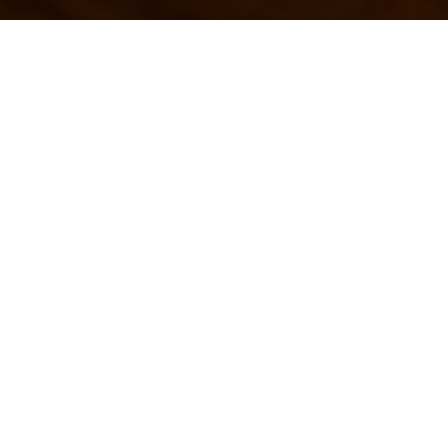
レンガ造りの店内はアットームで暖かく隠れ家的な雰囲
気。２フロアに別れたダイニングでは、〜40名様/〜140
名様での貸切パーティーも承っております。ご希望に応
じて経験豊富なスタッフがお手伝いいたしますので、企
画から演出までお気軽にご相談ください。