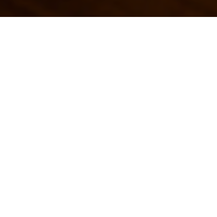
レンガ造りの店内はアットームで暖かく隠れ家的な雰囲
気。２フロアに別れたダイニングでは貸切パーティーも
承っております。ご希望に応じて経験豊富なスタッフが
お手伝いいたしますので、企画から演出までお気軽にご
相談ください。