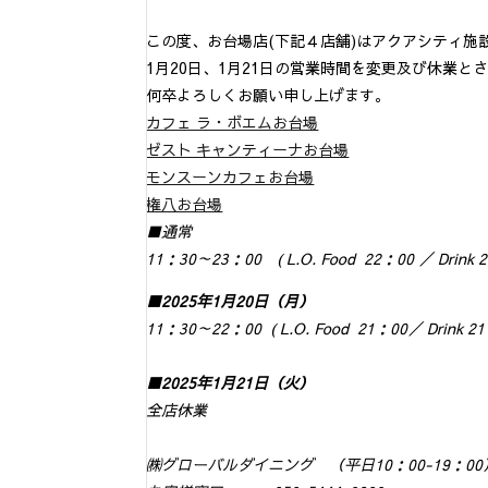
この度、お台場店(下記４店舗)はアクアシティ施
1月20日、1月21日の営業時間を変更及び休業と
何卒よろしくお願い申し上げます。
カフェ ラ・ボエムお台場
ゼスト キャンティーナお台場
モンスーンカフェお台場
権八お台場
■通常
11：30～23：00 ( L.O. Food 22：00 ／ Drink 2
■2025年1月20日（月）
11：30～22：00 ( L.O. Food 21：00／ Drink 21
■2025年1月21日（火）
全店休業
㈱グローバルダイニング （平日10：00-19：00