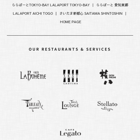
ららぽーとTOKYO-BAY LALAPORT TOKYO-BAY
|
ららぽーと 愛知東郷
LALAPORT AICHI TOGO |
さいたま新都心 SAITAMA SHINTOSHIN
|
HOME PAGE
OUR RESTAURANTS & SERVICES