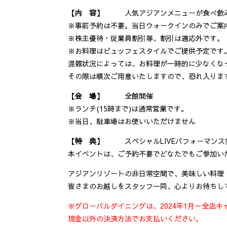
【内 容】
人気アジアンメニューが食べ飲み放題
※事前予約は不要。当日ウォークインのみでご案
※株主優待・従業員割引等、割引は適応外です。
※お料理はビュッフェスタイルでご提供予定です
混雑状況によっては、お料理が一時的に少なくな
その際は順次ご用意いたしますので、恐れ入りま
【会 場】
全館開催
※ランチ(15時まで)は通常営業です。
※当日、駐車場はお使いいただけません
【特 典】
スペシャルLIVEパフォーマンス
本イベントは、ご予約不要でどなたでもご参加い
アジアンリゾートの非日常空間で、美味しい料理
皆さまのお越しをスタッフ一同、心よりお待ちし
※グローバルダイニングは、2024年1月～全店
現金以外の決済方法でお支払いください。