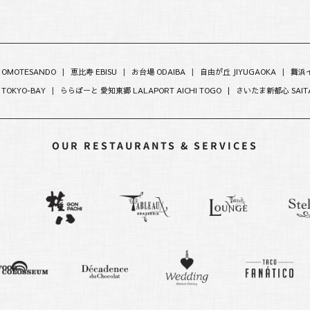
 OMOTESANDO
|
恵比寿 EBISU
|
お台場 ODAIBA
|
自由が丘 JIYUGAOKA
|
舞浜イ
 TOKYO-BAY
|
ららぽーと 愛知東郷 LALAPORT AICHI TOGO |
さいたま新都心 SAITA
OUR RESTAURANTS & SERVICES