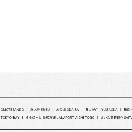
）
 OMOTESANDO
|
恵比寿 EBISU
|
お台場 ODAIBA
|
自由が丘 JIYUGAOKA
|
舞浜イ
 TOKYO-BAY
|
ららぽーと 愛知東郷 LALAPORT AICHI TOGO |
さいたま新都心 SAITA