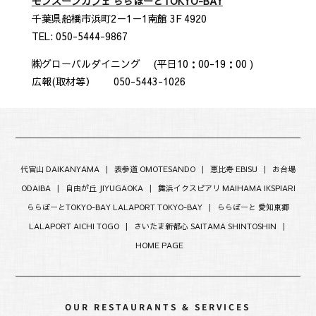
モンスーンカフェ ららぽーとTOKYO-BAY
千葉県船橋市浜町2－1－1南館 3F 4920
TEL: 050-5444-9867
㈱グローバルダイニング (平日10：00-19：00 )
広報(取材等） 050-5443-1026
代官山 DAIKANYAMA
|
表参道 OMOTESANDO
|
恵比寿 EBISU
|
お台場
ODAIBA
|
自由が丘 JIYUGAOKA
|
舞浜イクスピアリ MAIHAMA IKSPIARI
ららぽーとTOKYO-BAY LALAPORT TOKYO-BAY
|
ららぽーと 愛知東郷
LALAPORT AICHI TOGO |
さいたま新都心 SAITAMA SHINTOSHIN
|
HOME PAGE
OUR RESTAURANTS & SERVICES