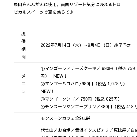
果肉をふんだんに使用。南国リゾート気分に浸れるトロ
ピカルスイーツで夏を感じて♪
提
供
2022年7月14日（木）～9月4日（日）終了予定
期
間
①マンゴーレアチーズケーキ／ 690円（税込 759
メ
円） NEW！
ニ
②マンゴーハロハロ/980円（税込 1,078円）
ュ
NEW！
ー
③マンゴータンゴ／ 750円（税込 825円）
④モンスーンマンゴープリン／380円（税込 418
モンスーンカフェ全9店舗
代官山／お台場／舞浜イクスピアリ／恵比寿／自