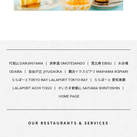
代官山 DAIKANYAMA
|
表参道 OMOTESANDO
|
恵比寿 EBISU
|
お台場
ODAIBA
|
自由が丘 JIYUGAOKA
|
舞浜イクスピアリ MAIHAMA IKSPIARI
ららぽーとTOKYO-BAY LALAPORT TOKYO-BAY
|
ららぽーと 愛知東郷
LALAPORT AICHI TOGO |
さいたま新都心 SAITAMA SHINTOSHIN
|
HOME PAGE
OUR RESTAURANTS & SERVICES