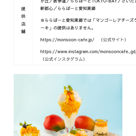
が丘／表参道／ららぽーとTOKYO-BAY／さいた
新都心／ららぽーと愛知東郷
提
供
※ららぽーと愛知東郷では「マンゴーレアチーズ
店
ーキ」の提供はありません。
舗
https://monsoon-cafe.jp/
（公式サイト）
https://www.instagram.com/monsooncafe_gd
（公式インスタグラム）