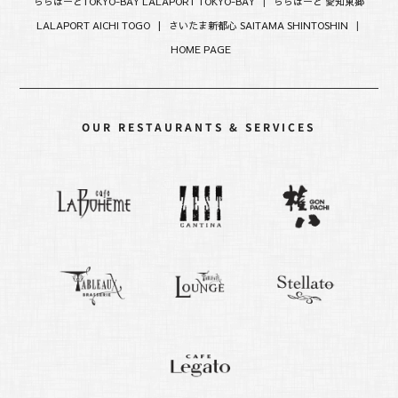
ららぽーとTOKYO-BAY LALAPORT TOKYO-BAY
|
ららぽーと 愛知東郷
LALAPORT AICHI TOGO |
さいたま新都心 SAITAMA SHINTOSHIN
|
HOME PAGE
OUR RESTAURANTS & SERVICES