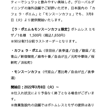
ティーでシュワッと飲みやすい美味しさ。グローバルダ
イニングの海外店舗でご好評いただき、日本国内の 「カ
フェ ラ・ボエム」と「モンスーンカフェ」でも、 3月8
日（火）より提供開始いたします。
【ラ・ボエム＆モンスーンカフェ限定】
ボトムレス ミモ
ザ／1名様 1,500円（税込1,650円）
※90分制15分前ラストオーダーとなります。
・カフェ ラ・ボエム
（世田谷／表参道／白金／銀座／北
青山／新宿御苑／麻布十番／自由が丘／元町中華街／桜
新町／浜松町）
・モンスーンカフェ
（代官山／恵比寿／自由が丘／表参
道)
開始日：2022年3月8日（火）～
※仕入れ状況により予告なく終了となる場合がございま
す。
※商業施設内の店舗ではボトムレスミモザの提供はあり