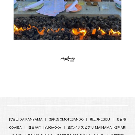
代官山 DAIKANYAMA
|
表参道 OMOTESANDO
|
恵比寿 EBISU
|
お台場
ODAIBA
|
自由が丘 JIYUGAOKA
|
舞浜イクスピアリ MAIHAMA IKSPIARI