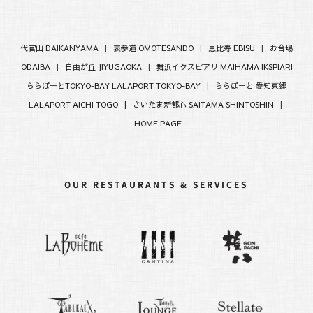
代官山 DAIKANYAMA
|
表参道 OMOTESANDO
|
恵比寿 EBISU
|
お台場
ODAIBA
|
自由が丘 JIYUGAOKA
|
舞浜イクスピアリ MAIHAMA IKSPIARI
ららぽーとTOKYO-BAY LALAPORT TOKYO-BAY
|
ららぽーと 愛知東郷
LALAPORT AICHI TOGO |
さいたま新都心 SAITAMA SHINTOSHIN
|
HOME PAGE
OUR RESTAURANTS & SERVICES