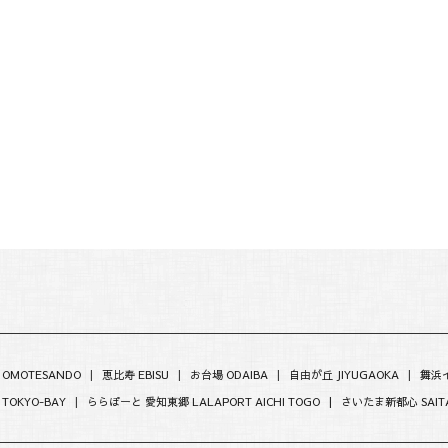
 OMOTESANDO
|
恵比寿 EBISU
|
お台場 ODAIBA
|
自由が丘 JIYUGAOKA
|
舞浜イ
 TOKYO-BAY
|
ららぽーと 愛知東郷 LALAPORT AICHI TOGO |
さいたま新都心 SAITA