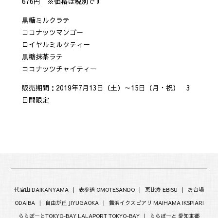
676円 ※価格は税別です
黒糖ミルクラテ
ココナッツマンゴー
ロイヤルミルクティー
黒糖抹茶ラテ
ココナッツチャイティー
販売期間：2019年7月13日（土）～15日（月・祝） 3
日間限定
代官山 DAIKANYAMA
|
表参道 OMOTESANDO
|
恵比寿 EBISU
|
お台場
ODAIBA
|
自由が丘 JIYUGAOKA
|
舞浜イクスピアリ MAIHAMA IKSPIARI
ららぽーとTOKYO-BAY LALAPORT TOKYO-BAY
|
ららぽーと 愛知東郷