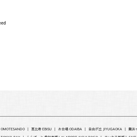
eed
 OMOTESANDO
|
恵比寿 EBISU
|
お台場 ODAIBA
|
自由が丘 JIYUGAOKA
|
舞浜イ