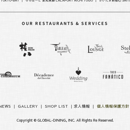
 TOKYO-BAY
|
ららぽーと 愛知東郷 LALAPORT AICHI TOGO |
さいたま新都心 SAITA
OUR RESTAURANTS & SERVICES
NEWS
|
GALLERY
|
SHOP LIST
|
求人情報
|
個人情報保護方
Copyright ©
GLOBAL-DINING, INC.
All Rights Re Reserved.