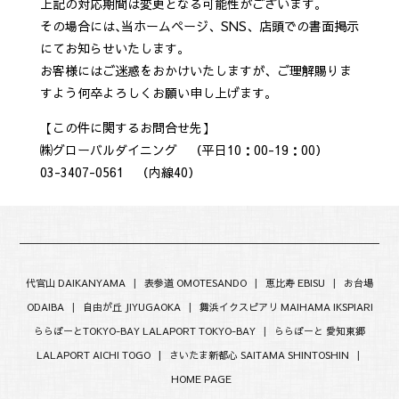
上記の対応期間は変更となる可能性がございます。
その場合には､当ホームページ、SNS、店頭での書面掲示
にてお知らせいたします。
お客様にはご迷惑をおかけいたしますが、ご理解賜りま
すよう何卒よろしくお願い申し上げます。
【この件に関するお問合せ先】
㈱グローバルダイニング （平日10：00-19：00）
03-3407-0561 （内線40）
代官山 DAIKANYAMA
|
表参道 OMOTESANDO
|
恵比寿 EBISU
|
お台場
ODAIBA
|
自由が丘 JIYUGAOKA
|
舞浜イクスピアリ MAIHAMA IKSPIARI
ららぽーとTOKYO-BAY LALAPORT TOKYO-BAY
|
ららぽーと 愛知東郷
LALAPORT AICHI TOGO |
さいたま新都心 SAITAMA SHINTOSHIN
|
HOME PAGE