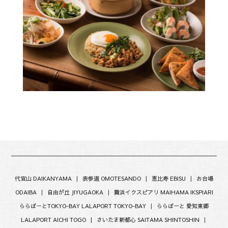
代官山 DAIKANYAMA
|
表参道 OMOTESANDO
|
恵比寿 EBISU
|
お台場
ODAIBA
|
自由が丘 JIYUGAOKA
|
舞浜イクスピアリ MAIHAMA IKSPIARI
ららぽーとTOKYO-BAY LALAPORT TOKYO-BAY
|
ららぽーと 愛知東郷
LALAPORT AICHI TOGO |
さいたま新都心 SAITAMA SHINTOSHIN
|