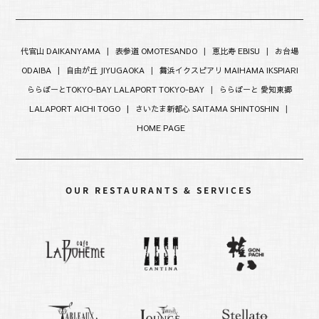
代官山 DAIKANYAMA
|
表参道 OMOTESANDO
|
恵比寿 EBISU
|
お台場
ODAIBA
|
自由が丘 JIYUGAOKA
|
舞浜イクスピアリ MAIHAMA IKSPIARI
ららぽーとTOKYO-BAY LALAPORT TOKYO-BAY
|
ららぽーと 愛知東郷
LALAPORT AICHI TOGO |
さいたま新都心 SAITAMA SHINTOSHIN
|
HOME PAGE
OUR RESTAURANTS & SERVICES