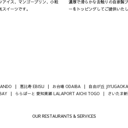
ツアイス、マンゴープリン、小粒
濃厚で滑らかな舌触りの自家製
気スイーツです。
ーをトッピングしてご提供いた
SANDO
|
恵比寿 EBISU
|
お台場 ODAIBA
|
自由が丘 JIYUGAOK
-BAY
|
ららぽーと 愛知東郷 LALAPORT AICHI TOGO |
さいたま新都
OUR RESTAURANTS & SERVICES