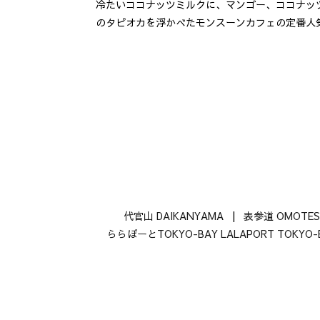
冷たいココナッツミルクに、マンゴー、ココナッ
のタピオカを浮かべたモンスーンカフェの定番人
代官山 DAIKANYAMA
|
表参道 OMOTE
ららぽーとTOKYO-BAY LALAPORT TOKYO