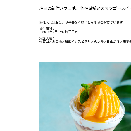
注目の新作パフェ他、個性派揃いのマンゴースイ
※仕入れ状況により予告なく終了となる場合がございます。
提供期間：
～2021年9月中旬 終了予定
実施店舗：
代官山／お台場／舞浜イクスピアリ／恵比寿／自由が丘／表参道／