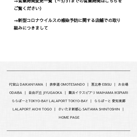
→
営業時間変更一覧（～5/31までの営業時間はこちらを
ご覧ください）
→
新型コロナウイルスの感染予防に関する店舗での取り
組みにつきまして
代官山 DAIKANYAMA
|
表参道 OMOTESANDO
|
恵比寿 EBISU
|
お台場
ODAIBA
|
自由が丘 JIYUGAOKA
|
舞浜イクスピアリ MAIHAMA IKSPIARI
ららぽーとTOKYO-BAY LALAPORT TOKYO-BAY
|
ららぽーと 愛知東郷
LALAPORT AICHI TOGO |
さいたま新都心 SAITAMA SHINTOSHIN
|
HOME PAGE