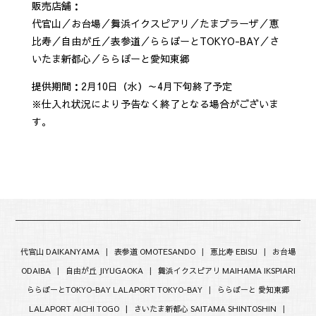
販売店舗：
代官山／お台場／舞浜イクスピアリ／たまプラーザ／恵
比寿／自由が丘／表参道／ららぽーとTOKYO-BAY／さ
いたま新都心／ららぽーと愛知東郷
提供期間：2月10日（水）～4月下旬終了予定
※仕入れ状況により予告なく終了となる場合がございま
す。
代官山 DAIKANYAMA
|
表参道 OMOTESANDO
|
恵比寿 EBISU
|
お台場
ODAIBA
|
自由が丘 JIYUGAOKA
|
舞浜イクスピアリ MAIHAMA IKSPIARI
ららぽーとTOKYO-BAY LALAPORT TOKYO-BAY
|
ららぽーと 愛知東郷
LALAPORT AICHI TOGO |
さいたま新都心 SAITAMA SHINTOSHIN
|