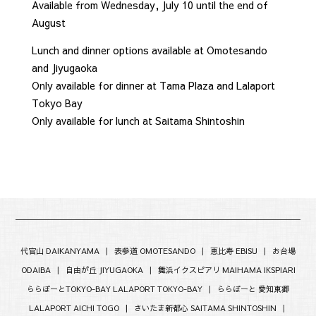
Available from Wednesday, July 10 until the end of
August
Lunch and dinner options available at Omotesando
and Jiyugaoka
Only available for dinner at Tama Plaza and Lalaport
Tokyo Bay
Only available for lunch at Saitama Shintoshin
代官山 DAIKANYAMA
|
表参道 OMOTESANDO
|
恵比寿 EBISU
|
お台場
ODAIBA
|
自由が丘 JIYUGAOKA
|
舞浜イクスピアリ MAIHAMA IKSPIARI
ららぽーとTOKYO-BAY LALAPORT TOKYO-BAY
|
ららぽーと 愛知東郷
LALAPORT AICHI TOGO |
さいたま新都心 SAITAMA SHINTOSHIN
|