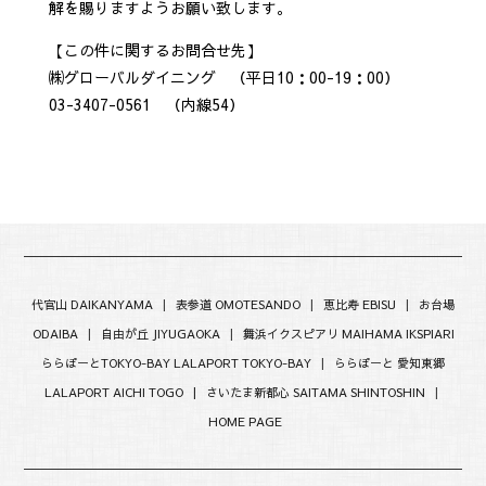
解を賜りますようお願い致します。
【この件に関するお問合せ先】
㈱グローバルダイニング （平日10：00-19：00）
03-3407-0561 （内線54）
代官山 DAIKANYAMA
|
表参道 OMOTESANDO
|
恵比寿 EBISU
|
お台場
ODAIBA
|
自由が丘 JIYUGAOKA
|
舞浜イクスピアリ MAIHAMA IKSPIARI
ららぽーとTOKYO-BAY LALAPORT TOKYO-BAY
|
ららぽーと 愛知東郷
LALAPORT AICHI TOGO |
さいたま新都心 SAITAMA SHINTOSHIN
|
HOME PAGE